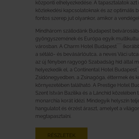
központi elhelyezkedése. A tapasztalatok azt
közlekedési kapcsolatoknak és az optimális 
fontos szerep jut olyankor, amikor a vendége
Mindhárom szállodánk Budapest belvárosába
gyöngyszemének és Európa egyik multikulturá
****
városban. A Charm Hotel Budapest
(koráb
a sétáló- és bevásárlóutca, a neves Váci utc
az új fényben ragyogó Szabadság híd által
*
helyezkedik el, a Continental Hotel Budapest
Zsidónegyedben, a Zsinagóga, éttermek és k
környezetében található. A Prestige Hotel B
Szent István Bazilika és a Lánchíd közelében 
monarchia korát idézi. Mindegyik helyszín tel
hangulatot és érzést áraszt, amelyet a világ
megtapasztalni.
RÉSZLETEK