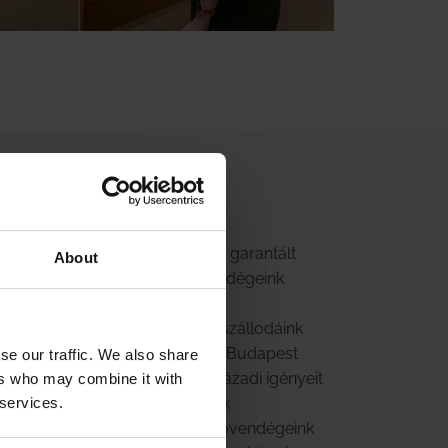
tások meghatározó jellemzője a garantált
About
ai megoldások, valamint a vendégeink
Enjoy the hospitality, (Élvezze a
l jellemezhető küldetésünket a szállodáink
k és különleges hangulatának, Budapest
se our traffic. We also share
mint a vendégek egyéni, 21. századi igényeit
ers who may combine it with
 services.
gyományos vendégszeretetének
ltani. Budapestre érkező szállóvendégeink