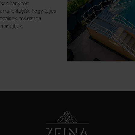
san irányított
ra fektetjük, hogy teljes
ságainak, miközben
n nyújtjuk.