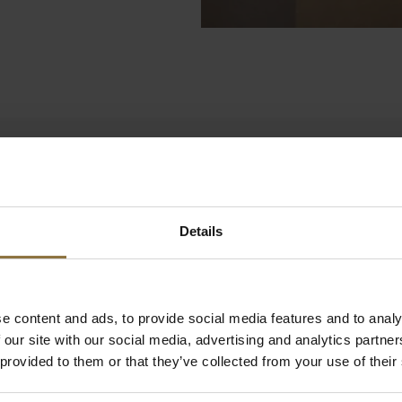
Az általunk nyújtott szolgálta
Details
minőség, a modern technológi
maximális elégedettsége. Az
„
vendégszeretetet)”
filozófiáva
egyedülálló elhelyezkedéséne
e content and ads, to provide social media features and to analy
hangulatos belvárosának, vala
 our site with our social media, advertising and analytics partn
 provided to them or that they’ve collected from your use of their
kiszolgáló személyzetünk ha
köszönhetően tudjuk valóra vá