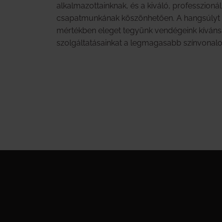
alkalmazottainknak, és a kiváló, professzionáli
csapatmunkának köszönhetően. A hangsúlyt ar
mértékben eleget tegyünk vendégeink kíván
szolgáltatásainkat a legmagasabb színvonalo