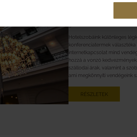
gyakran ismeretlen környezetb
jelmondatunk összefoglalja –
magukat az elsőre talán ismer
gondoskodunk róluk.
Hotelszobáink különleges légkö
konferenciatermek választéka é
internetkapcsolat mind vendé
hozzá a vonzó kedvezmények,
szállodai árak, valamint a szo
ami megkönnyíti vendégeink sz
RÉSZLETEK