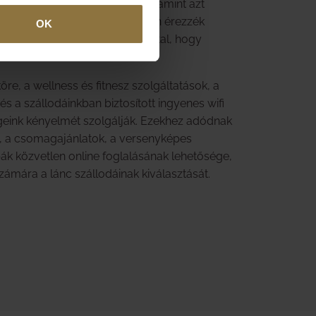
en találják magukat. Célunk – amint azt
, hogy a vendégeink otthonosan érezzék
OK
etlen városi környezetben azáltal, hogy
re, a wellness és fitnesz szolgáltatások, a
s a szállodáinkban biztosított ingyenes wifi
geink kényelmét szolgálják. Ezekhez adódnak
 a csomagajánlatok, a versenyképes
bák közvetlen online foglalásának lehetősége,
ámára a lánc szállodáinak kiválasztását.