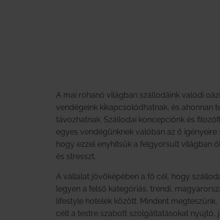
A mai rohanó világban szállodáink valódi oázi
vendégeink kikapcsolódhatnak, és ahonnan tel
távozhatnak. Szállodai koncepciónk és filozó
egyes vendégünknek valóban az ő igényeire 
hogy ezzel enyhítsük a felgyorsult világban ő
és stresszt.
A vállalat jövőképében a fő cél, hogy szállo
legyen a felső kategóriás, trendi, magyarorsz
lifestyle hotelek között. Mindent megteszünk, 
célt a testre szabott szolgáltatásokat nyújtó, j