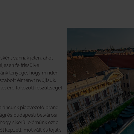
sként vannak jelen, ahol
jesen felfrissülve
fiánk lényege, hogy minden
szabott élményt nyújtsuk,
ket érő fokozott feszültséget
daláncunk piacvezető brand
ági és budapesti belvárosi
hogy sikerül elérnünk ezt a
ól képzett, motivált és lojális