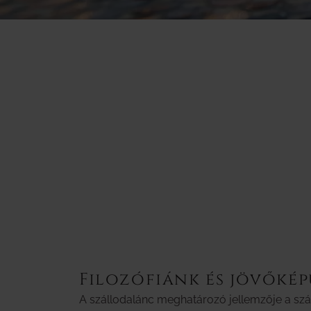
Filozófiánk és jövőké
A szállodalánc meghatározó jellemzője a szá