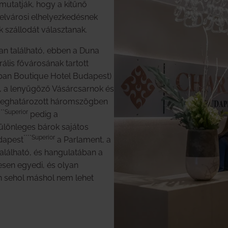
 mutatják, hogy a kitűnő
belvárosi elhelyezkedésnek
k szállodát választanak.
n található, ebben a Duna
lis fővárosának tartott
ban Boutique Hotel Budapest)
a, a lenyűgöző Vásárcsarnok és
 meghatározott háromszögben
***Superior
pedig a
ülönleges bárok sajátos
****Superior
udapest
a Parlament, a
található, és hangulatában a
jesen egyedi, és olyan
on sehol máshol nem lehet