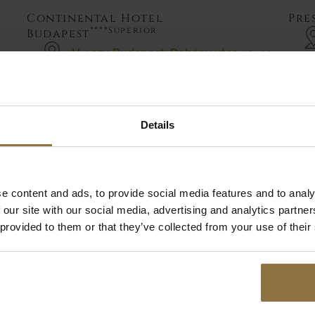
Continental Hotel
Pre
****Superior
Budapest
H-1074 Budapest, Dohány utca 42-44.
continentalbudapest@zeinahotels.com
+36 1 815 1000
Details
www.continentalhotelbudapest.com
e content and ads, to provide social media features and to analy
 our site with our social media, advertising and analytics partn
 provided to them or that they’ve collected from your use of their
NK