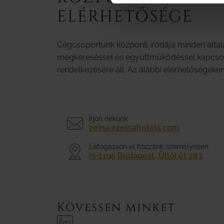
ELÉRHETŐSÉGE
Cégcsoportunk központi irodája minden általá
megkereséssel és együttműködéssel kapcso
rendelkezésére áll. Az alábbi elérhetőségeken
Írjon nekünk
zeina@zeinahotels.com
Látogasson el hozzánk személyesen
H-1195 Budapest, Üllői út 283.
Kövessen minket