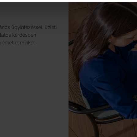
nos ügyintézéssel, üzleti
latos kérdésben
 érhet el minket.