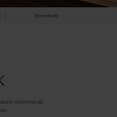
Írjon nekünk!
K
apatunk örömmel áll
on.