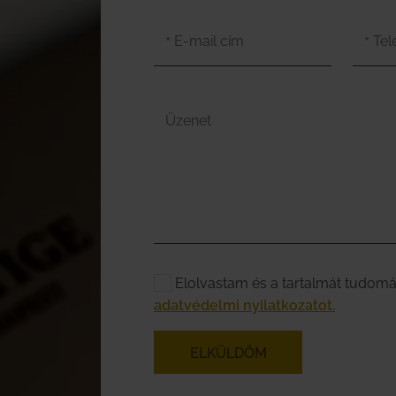
E-mail cím
Tel
★
★
Üzenet
Elolvastam és a tartalmát tudomá
adatvédelmi nyilatkozatot.
ELKÜLDÖM