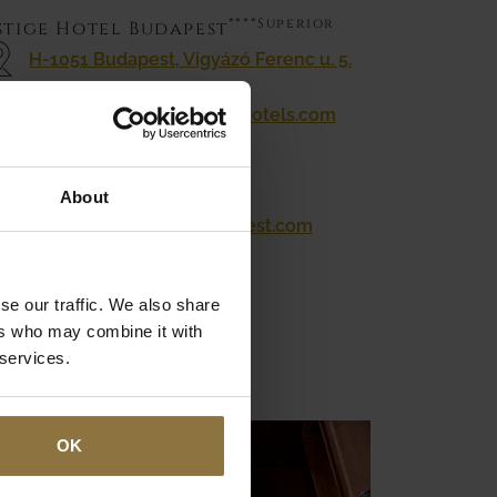
****Superior
stige Hotel Budapest
H-1051 Budapest, Vigyázó Ferenc u. 5.
prestigebudapest@zeinahotels.com
+36 1 920 1000
About
www.prestigehotelbudapest.com
se our traffic. We also share
ers who may combine it with
 services.
OK