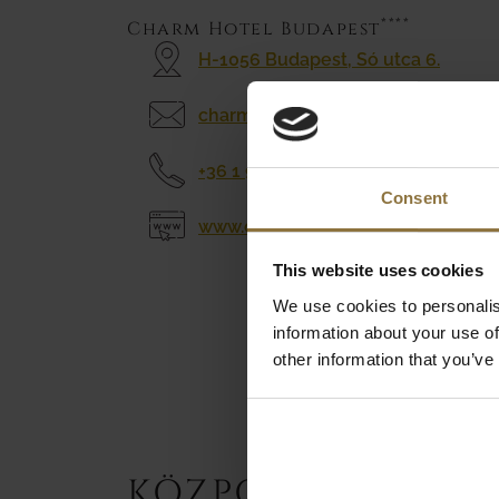
****
Charm Hotel Budapest
H-1056 Budapest, Só utca 6.
charmbudapest@zeinahotels.com
+36 1 920 2100
Consent
www.charmhotelbudapest.com
This website uses cookies
We use cookies to personalis
information about your use of
other information that you’ve
KÖZPONTI IRODÁ